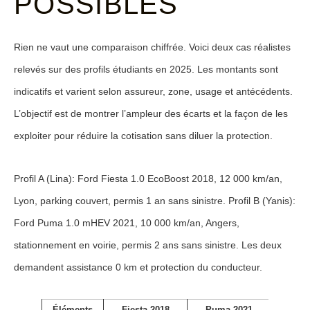
POSSIBLES
Rien ne vaut une comparaison chiffrée. Voici deux cas réalistes
relevés sur des profils étudiants en 2025. Les montants sont
indicatifs et varient selon assureur, zone, usage et antécédents.
L’objectif est de montrer l’ampleur des écarts et la façon de les
exploiter pour réduire la cotisation sans diluer la protection.
Profil A (Lina): Ford Fiesta 1.0 EcoBoost 2018, 12 000 km/an,
Lyon, parking couvert, permis 1 an sans sinistre. Profil B (Yanis):
Ford Puma 1.0 mHEV 2021, 10 000 km/an, Angers,
stationnement en voirie, permis 2 ans sans sinistre. Les deux
demandent assistance 0 km et protection du conducteur.
Éléments
Fiesta 2018
Puma 2021
Commen