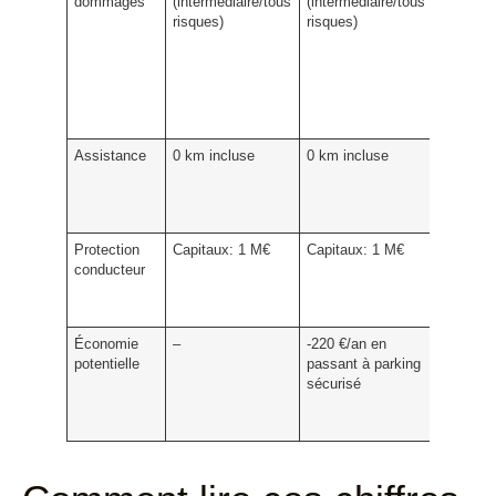
dommages
(intermédiaire/tous
(intermédiaire/tous
franchis
risques)
risques)
baisse l
prime;
prudenc
la capac
d’absorb
dépense
Assistance
0 km incluse
0 km incluse
Indispen
pour un
quotidie
étudiant
Protection
Capitaux:
1 M€
Capitaux:
1 M€
Ne pas
conducteur
descend
sous 50
€
Économie
–
-220 €/an
en
Le
potentielle
passant à parking
station
sécurisé
sécurisé
un levier
immédia