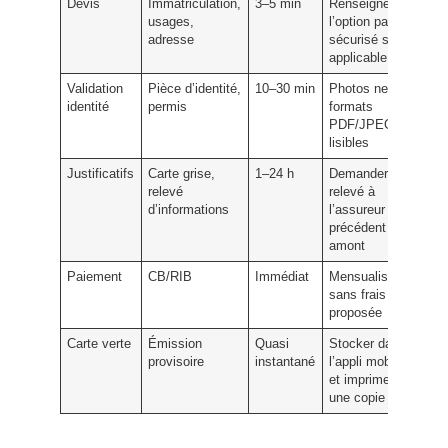
Devis
Immatriculation,
3–5 min
Renseigner
usages,
l’option parking
adresse
sécurisé si
applicable
Validation
Pièce d’identité,
10–30 min
Photos nettes,
identité
permis
formats
PDF/JPEG
lisibles
Justificatifs
Carte grise,
1–24 h
Demander le
relevé
relevé à
d’informations
l’assureur
précédent en
amont
Paiement
CB/RIB
Immédiat
Mensualisation
sans frais si
proposée
Carte verte
Émission
Quasi
Stocker dans
provisoire
instantané
l’appli mobile
et imprimer
une copie