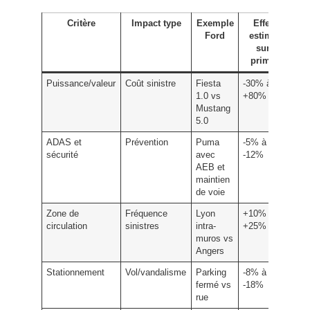
Critère
Impact type
Exemple
Effet
Ford
estimé
sur
prime
Puissance/valeur
Coût sinistre
Fiesta
-30% à
1.0 vs
+80%
Mustang
5.0
ADAS et
Prévention
Puma
-5% à
sécurité
avec
-12%
AEB et
maintien
de voie
Zone de
Fréquence
Lyon
+10% à
circulation
sinistres
intra-
+25%
muros vs
Angers
Stationnement
Vol/vandalisme
Parking
-8% à
fermé vs
-18%
rue