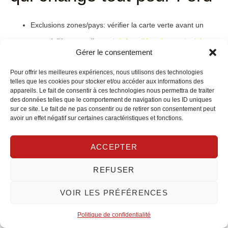
Exclusions zones/pays
: vérifier la carte verte avant un
stage à l’étranger; lire un
brief sur l’étendue territoriale
.
Gérer le consentement
Accessoires et jantes
: déclarer équipements spécifiques,
Pour offrir les meilleures expériences, nous utilisons des technologies
sinon non indemnisés.
telles que les cookies pour stocker et/ou accéder aux informations des
Bris de glace étendu
: utile pour toits panoramiques et
appareils. Le fait de consentir à ces technologies nous permettra de traiter
des données telles que le comportement de navigation ou les ID uniques
capteurs ADAS.
sur ce site. Le fait de ne pas consentir ou de retirer son consentement peut
avoir un effet négatif sur certaines caractéristiques et fonctions.
Assistance 0 km et prêt de véhicule
: capital pendant les
examens ou alternance.
ACCEPTER
Pay-per-km/télématique
: idéal si peu de kilomètres;
REFUSER
souvent -10% à -30%.
VOIR LES PRÉFÉRENCES
Conducteur secondaire vs jeune conducteur principal: se greffer
Politique de confidentialité
sur le contrat familial baisse immédiatement la cotisation, mais