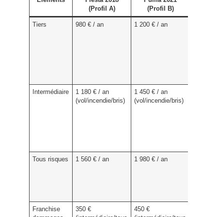
(Profil A)
(Profil B)
Tiers
980 € / an
1 200 € / an
La zone
urbaine
pèse, ma
parking
couvert
compens
partie p
Intermédiaire
1 180 € / an
1 450 € / an
Puma pl
(vol/incendie/bris)
(vol/incendie/bris)
récent e
coûteux
réparer;
station
voirie ac
le risque
Tous risques
1 560 € / an
1 980 € / an
Écart lo
lié à la 
et aux p
plus
onéreus
Franchise
350 €
450 €
Relever 