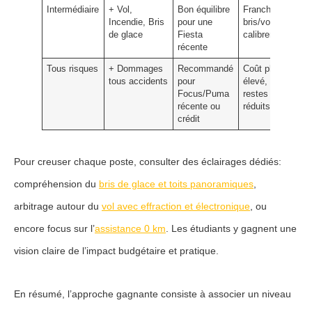
Intermédiaire
+ Vol,
Bon équilibre
Franchises
Incendie, Bris
pour une
bris/vol à
de glace
Fiesta
calibrer
récente
Tous risques
+ Dommages
Recommandé
Coût plus
tous accidents
pour
élevé, mais
Focus/Puma
restes à charge
récente ou
réduits
crédit
Pour creuser chaque poste, consulter des éclairages dédiés:
compréhension du
bris de glace et toits panoramiques
,
arbitrage autour du
vol avec effraction et électronique
, ou
encore focus sur l’
assistance 0 km
. Les étudiants y gagnent une
vision claire de l’impact budgétaire et pratique.
En résumé, l’approche gagnante consiste à associer un niveau