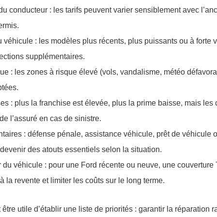
du conducteur
: les tarifs peuvent varier sensiblement avec l’an
ermis.
u véhicule
: les modèles plus récents, plus puissants ou à forte
tections supplémentaires.
que
: les zones à risque élevé (vols, vandalisme, météo défavora
ptées.
ses
: plus la franchise est élevée, plus la prime baisse, mais les 
de l’assuré en cas de sinistre.
taires
: défense pénale, assistance véhicule, prêt de véhicule 
evenir des atouts essentiels selon la situation.
r du véhicule
: pour une Ford récente ou neuve, une couverture
à la revente et limiter les coûts sur le long terme.
t être utile d’établir une liste de priorités : garantir la réparation