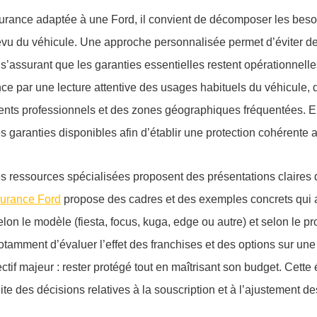
rance adaptée à une Ford, il convient de décomposer les besoin
évu du véhicule. Une approche personnalisée permet d’éviter d
n s’assurant que les garanties essentielles restent opérationnelle
par une lecture attentive des usages habituels du véhicule, de
nts professionnels et des zones géographiques fréquentées. El
s garanties disponibles afin d’établir une protection cohérente
es ressources spécialisées proposent des présentations claires d
urance Ford
propose des cadres et des exemples concrets qui a
lon le modèle (fiesta, focus, kuga, edge ou autre) et selon le pr
otamment d’évaluer l’effet des franchises et des options sur une
ctif majeur : rester protégé tout en maîtrisant son budget. Cette
ite des décisions relatives à la souscription et à l’ajustement de