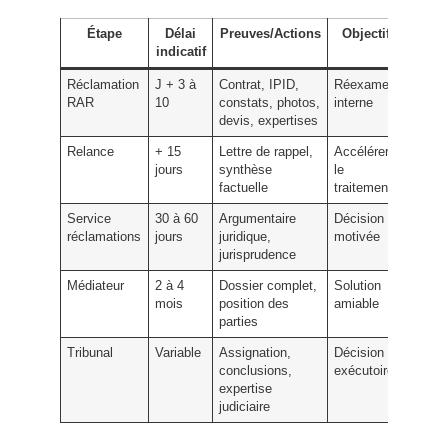
Étape
Délai
Preuves/Actions
Objectif
indicatif
Réclamation
J + 3 à
Contrat, IPID,
Réexamen
RAR
10
constats, photos,
interne
devis, expertises
Relance
+ 15
Lettre de rappel,
Accélérer
jours
synthèse
le
factuelle
traitement
Service
30 à 60
Argumentaire
Décision
réclamations
jours
juridique,
motivée
jurisprudence
Médiateur
2 à 4
Dossier complet,
Solution
mois
position des
amiable
parties
Tribunal
Variable
Assignation,
Décision
conclusions,
exécutoire
expertise
judiciaire