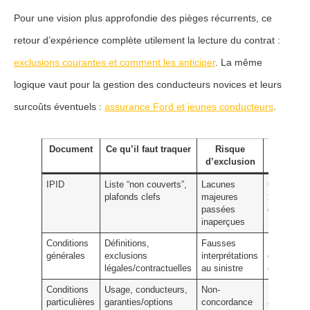
Pour une vision plus approfondie des pièges récurrents, ce
retour d’expérience complète utilement la lecture du contrat :
exclusions courantes et comment les anticiper
. La même
logique vaut pour la gestion des conducteurs novices et leurs
surcoûts éventuels :
assurance Ford et jeunes conducteurs
.
Document
Ce qu’il faut traquer
Risque
Action
d’exclusion
préventi
IPID
Liste “non couverts”,
Lacunes
Comparer
plafonds clefs
majeures
2-3 IPID
passées
concurren
inaperçues
Conditions
Définitions,
Fausses
Surbrillan
générales
exclusions
interprétations
des articl
légales/contractuelles
au sinistre
d’exclusio
Conditions
Usage, conducteurs,
Non-
Mise à jou
particulières
garanties/options
concordance
annuelle