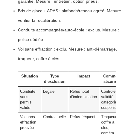
garantie. Mesure : entretien, option pneus.
Bris de glace + ADAS
: plafonds/reseau agréé. Mesure :
vérifier la recalibration.
Conduite accompagnée/auto-école
: exclus. Mesure :
police dédiée.
Vol sans effraction
: exclu. Mesure : anti-démarrage,
traqueur, coffre à clés.
Situation
Type
Impact
Comment
d’exclusion
sécuriser
Conduite
Légale
Refus total
Contrôle de
sans
d’indemnisation
validité,
permis
catégories,
valide
suspension
Vol sans
Contractuelle
Refus fréquent
Traqueur,
effraction
coffre à
prouvée
clés,
caméra,