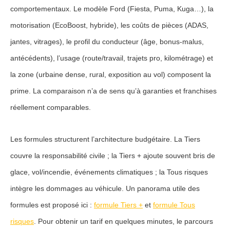
comportementaux. Le
modèle Ford
(Fiesta, Puma, Kuga…), la
motorisation (EcoBoost, hybride), les coûts de pièces (ADAS,
jantes, vitrages), le
profil du conducteur
(âge, bonus-malus,
antécédents), l’
usage
(route/travail, trajets pro, kilométrage) et
la
zone
(urbaine dense, rural, exposition au vol) composent la
prime. La comparaison n’a de sens qu’à garanties et franchises
réellement comparables.
Les formules structurent l’architecture budgétaire. La
Tiers
couvre la responsabilité civile ; la
Tiers +
ajoute souvent bris de
glace, vol/incendie, événements climatiques ; la
Tous risques
intègre les dommages au véhicule. Un panorama utile des
formules est proposé ici :
formule Tiers +
et
formule Tous
risques
. Pour obtenir un tarif en quelques minutes, le parcours