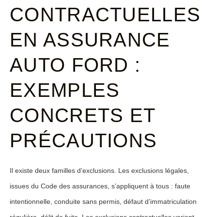
CONTRACTUELLES
EN ASSURANCE
AUTO FORD :
EXEMPLES
CONCRETS ET
PRÉCAUTIONS
Il existe deux familles d’exclusions. Les
exclusions légales
,
issues du Code des assurances, s’appliquent à tous : faute
intentionnelle, conduite sans permis, défaut d’immatriculation
régulière, délit de fuite. Les
exclusions contractuelles
varient