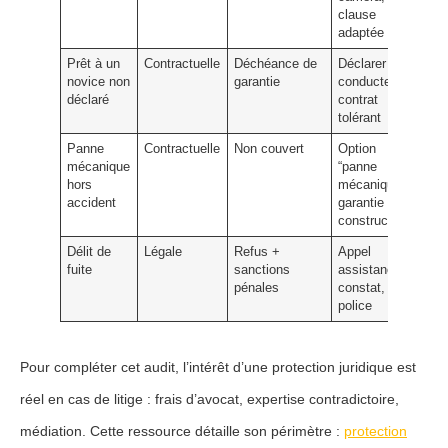
clause
adaptée
Prêt à un
Contractuelle
Déchéance de
Déclarer
novice non
garantie
conducteur,
déclaré
contrat
tolérant
Panne
Contractuelle
Non couvert
Option
mécanique
“panne
hors
mécanique”,
accident
garantie
constructeur
Délit de
Légale
Refus +
Appel
fuite
sanctions
assistance,
pénales
constat,
police
Pour compléter cet audit, l’intérêt d’une
protection juridique
est
réel en cas de litige : frais d’avocat, expertise contradictoire,
médiation. Cette ressource détaille son périmètre :
protection