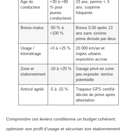
Âge du
+30 à +80
23 ans, permis < 3
conducteur
% pour
ans: surprime
jeunes
fréquente
conducteurs
Bonus-malus
-50 % à
Bonus 0,50 après 13
+100 %
ans sans sinistre:
prime divisée par deux
Usage /
+0 à +25 %
20 000 km/an et
kilométrage
trajets urbains:
exposition accrue
Zone et
-10 à +20 %
Garage privé en zone
stationnement
peu exposée: remise
potentielle
Antivol agréé
-5 à -15 %
Traqueur GPS certifié:
décote de prime après
attestation
Comprendre ces leviers conditionne un budget cohérent:
optimiser son profil d’usage et sécuriser son stationnement