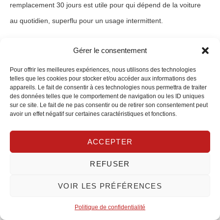
remplacement 30 jours est utile pour qui dépend de la voiture
au quotidien, superflu pour un usage intermittent.
Stratégies d’économies
Gérer le consentement
Pour offrir les meilleures expériences, nous utilisons des technologies
responsables
telles que les cookies pour stocker et/ou accéder aux informations des
appareils. Le fait de consentir à ces technologies nous permettra de traiter
des données telles que le comportement de navigation ou les ID uniques
Plusieurs stratégies éprouvées permettent d’optimiser la prime
sur ce site. Le fait de ne pas consentir ou de retirer son consentement peut
avoir un effet négatif sur certaines caractéristiques et fonctions.
de la Mondeo sans diminuer la protection essentielle. L’ajout
d’un
système antivol agréé
et un
stationnement sécurisé
attesté
ACCEPTER
entraînent souvent des réductions cumulées. Les
remises multi-
REFUSER
contrats
(habitation, protection juridique, deux-roues) apportent
5 à 15 % de baisse. Enfin, pour un faible kilométrage, une
VOIR LES PRÉFÉRENCES
tarification
au kilomètre
peut faire sens, sous réserve de
Politique de confidentialité
transmettre des relevés fidèles.