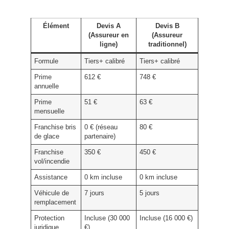
Élément
Devis A
Devis B
(Assureur en
(Assureur
ligne)
traditionnel)
Formule
Tiers+ calibré
Tiers+ calibré
Prime
612 €
748 €
annuelle
Prime
51 €
63 €
mensuelle
Franchise bris
0 € (réseau
80 €
de glace
partenaire)
Franchise
350 €
450 €
vol/incendie
Assistance
0 km incluse
0 km incluse
Véhicule de
7 jours
5 jours
remplacement
Protection
Incluse (30 000
Incluse (16 000 €)
juridique
€)