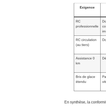
Exigence
RC
Do
professionnelle
co
im
RC circulation
Do
(au tiers)
Assistance 0
Dé
km
Bris de glace
Pa
étendu
vi
En synthèse, la conformit