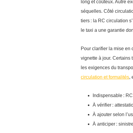
long et coûteux. Autre ex
séquelles. Côté circulat
tiers : la
RC circulation
s’
le taxi a une garantie 
Pour clarifier la mise en
vignette à jour. Certain
les exigences du transpo
circulation et formalités
, 
Indispensable
: RC 
À vérifier
: attestat
À ajouter
selon l’u
À anticiper
: sinist