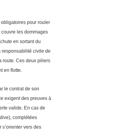
t
obligatoires
pour rouler
couvre les dommages
(chute en sortant du
a
responsabilité civile de
a route. Ces deux piliers
 en flotte.
r le contrat de son
ôle exigent des preuves à
erte valide. En cas de
idive
), complétées
 s’orienter vers des