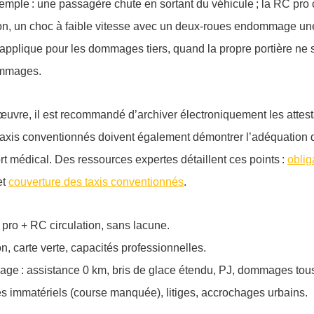
emple : une passagère chute en sortant du véhicule ; la RC pro c
ion, un choc à faible vitesse avec un deux-roues endommage une 
applique pour les dommages tiers, quand la propre portière ne
dommages.
 œuvre, il est recommandé d’archiver électroniquement les attesta
s taxis conventionnés doivent également démontrer l’adéquation
rt médical. Des ressources expertes détaillent ces points :
oblig
et
couverture des taxis conventionnés
.
pro + RC circulation, sans lacune.
ion, carte verte, capacités professionnelles.
sage : assistance 0 km, bris de glace étendu, PJ, dommages tou
res immatériels (course manquée), litiges, accrochages urbains.