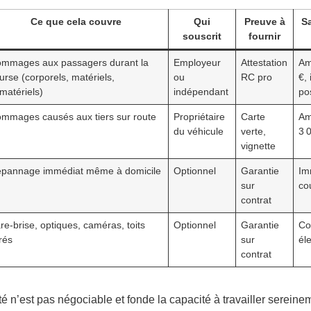
Ce que cela couvre
Qui
Preuve à
S
souscrit
fournir
mmages aux passagers durant la
Employeur
Attestation
Am
urse (corporels, matériels,
ou
RC pro
€
,
matériels)
indépendant
po
mmages causés aux tiers sur route
Propriétaire
Carte
Am
du véhicule
verte,
3 
vignette
pannage immédiat même à domicile
Optionnel
Garantie
Im
sur
co
contrat
re-brise, optiques, caméras, toits
Optionnel
Garantie
Co
trés
sur
él
contrat
é n’est pas négociable et fonde la capacité à travailler sereineme