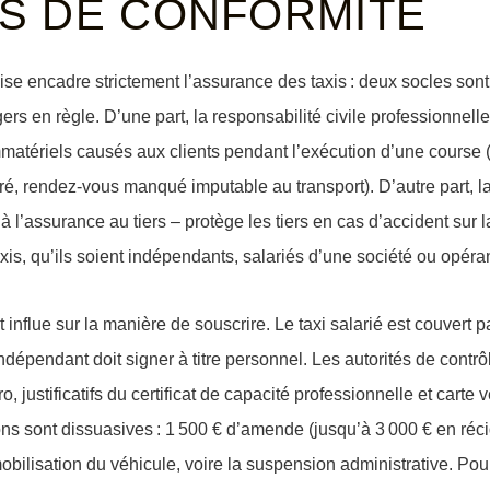
S DE CONFORMITÉ
ise encadre strictement l’assurance des taxis : deux socles son
ers en règle. D’une part, la
responsabilité civile professionnelle
mmatériels causés aux clients pendant l’exécution d’une course 
ré, rendez-vous manqué imputable au transport). D’autre part, l
à l’
assurance au tiers
– protège les tiers en cas d’accident sur l
xis, qu’ils soient indépendants, salariés d’une société ou opérant
t influe sur la manière de souscrire. Le taxi
salarié
est couvert pa
indépendant
doit signer à titre personnel. Les autorités de contr
ro
, justificatifs du
certificat de capacité professionnelle
et carte v
ns sont dissuasives :
1 500 € d’amende
(jusqu’à
3 000 € en réc
obilisation du véhicule, voire la suspension administrative. Pour