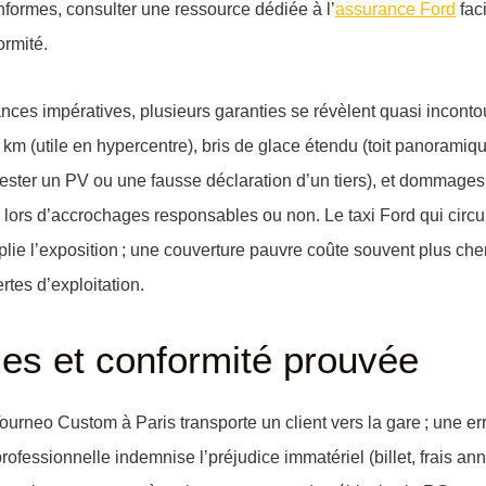
nformes, consulter une ressource dédiée à l’
assurance Ford
faci
ormité.
ces impératives, plusieurs garanties se révèlent quasi incont
0 km
(utile en hypercentre),
bris de glace étendu
(toit panoramiqu
ester un PV ou une fausse déclaration d’un tiers), et
dommages 
ail lors d’accrochages responsables ou non. Le taxi Ford qui circu
iplie l’exposition ; une couverture pauvre coûte souvent plus cher
rtes d’exploitation.
ues et conformité prouvée
rneo Custom à Paris transporte un client vers la gare ; une erre
rofessionnelle
indemnise l’
préjudice immatériel
(billet, frais an