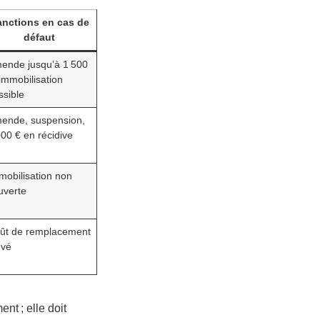
anctions en cas de
défaut
ende jusqu’à
1 500
 immobilisation
ssible
ende, suspension,
000 €
en récidive
mobilisation non
uverte
ût de remplacement
evé
nt ; elle doit