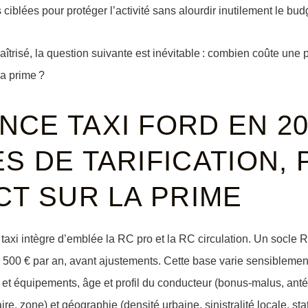
iblées pour protéger l’activité sans alourdir inutilement le bud
aîtrisé, la question suivante est inévitable : combien coûte une p
a prime ?
CE TAXI FORD EN 20
S DE TARIFICATION, 
CT SUR LA PRIME
taxi intègre d’emblée la RC pro et la RC circulation. Un socle 
 500 € par an
, avant ajustements. Cette base varie sensiblement
 et équipements
,
âge et profil du conducteur
(bonus-malus, anté
aire, zone) et
géographie
(densité urbaine, sinistralité locale, st