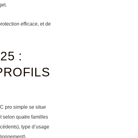
get.
rotection efficace, et de
25 :
PROFILS
RC pro simple se situe
 selon quatre familles
cédents),
type d’usage
ationnement).